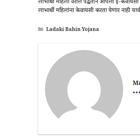
लाभार्थी महिला वरील पद्धतीने आपली ई-केवायसी प्रक
लाभार्थी महिलांना केवायसी करता येणार नाही याची 
Categories
Ladaki Bahin Yojana
Ma
..