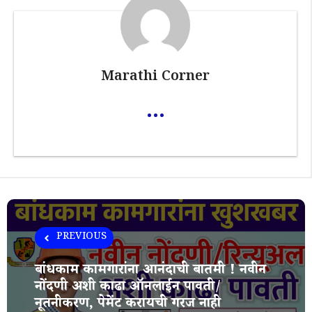
Marathi Corner
...
PREVIOUS
बांधकाम कामगारांना आनंदाची बातमी ! नवीन
नोंदणी अशी काढा ऑनलाईन पावती/
नूतनीकरण, पेमेंट करायची गरज नाही