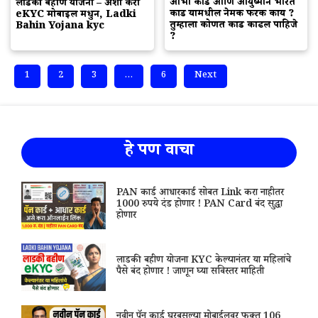
आभा कार्ड आणि आयुष्मान भारत
लाडकी बहीण योजना – अशी करा
कार्ड यामधील नेमक फरक काय ?
eKYC मोबाईल मधुन, Ladki
तुम्हाला कोणत कार्ड काढल पाहिजे
Bahin Yojana kyc
?
1
2
3
…
6
Next
हे पण वाचा
PAN कार्ड आधारकार्ड सोबत Link करा नाहीतर
1000 रुपये दंड होणार ! PAN Card बंद सुद्धा
होणार
लाडकी बहीण योजना KYC केल्यानंतर या महिलांचे
पैसे बंद होणार ! जाणून घ्या सविस्तर माहिती
नवीन पॅन कार्ड घरबसल्या मोबाईलवर फक्त 106